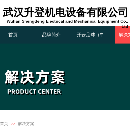
武汉升登机电设备有限公
司
Wuhan Shengdeng Electrical and Mechanical Equipment Co.,
Ltd
首页
品牌简介
开云足球（中国）中心
解决
首页
>>
解决方案