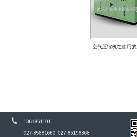
空气压缩机在使用的
意事项
13618611011
027-85881660 027-65196868